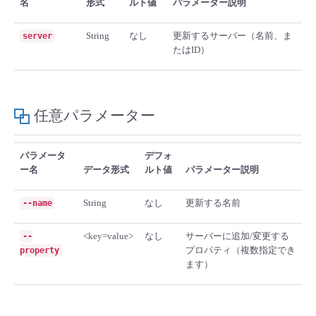
名
形式
ルト値
パラメーター説明
■ セットアップガイド
パートナー
- データと分析
String
なし
更新するサーバー（名前、ま
server
管理機能
サポート
IoT
故障/メンテナンス履歴
- 新規お申し込み方法
たはID）
販売パートナー向けプログラム
トレーニング/操作動画
- IoT
すべてのメニューを見る
管理機能
モニタリング/監査
メンテナンス予定
- 初期設定・確認
協業パートナー
脱炭素化
任意パラメーター
- マルチクラウド利用
すべてのメニューを見る
サポート
定期メンテナンス
- ユーザー機能の管理
- リモートワーク
パラメータ
デフォ
すべてのメニューを見る
- 登録情報の管理
ー名
データ形式
ルト値
パラメーター説明
- ITインフラストラクチャー
String
なし
更新する名前
--name
- APIリファレンス
- その他
<key=value>
なし
サーバーに追加/変更する
--
プロパティ（複数指定でき
property
■ 基本構築ガイド
ます）
- クラウド / サーバー