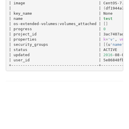
|
 image                                
|
 CentOS-7.1-
|
|
(
df1944a7-c
|
 key_name                             
|
 None       
|
 name                                 
|
test
|
 os-extended-volumes:volumes_attached 
|
[]
|
 progress                             
|
0
|
 project_id                           
|
 3ac7407ad7a
|
 properties                           
|
k
=
'v'
, 
vmha
|
 security_groups                      
|
[{
u
'name'
: 
|
 status                               
|
 ACTIVE     
|
 updated                              
|
2016
-08-08T
|
 user_id                              
|
 5e86848fbc6