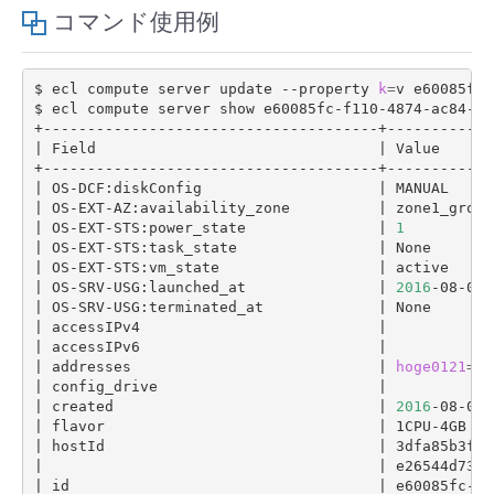
コマンド使用例
- Flexible InterConnect
$ ecl compute server update --property 
k
=
v e60085fc-
- Flexible Remote Access
$ ecl compute server show e60085fc-f110-4874-ac84-bba
|
 Field                                
|
 Value      
- vUTM2
|
 OS-DCF:diskConfig                    
|
 MANUAL     
|
 OS-EXT-AZ:availability_zone          
|
 zone1_group
|
 OS-EXT-STS:power_state               
|
1
|
 OS-EXT-STS:task_state                
|
 None       
|
 OS-EXT-STS:vm_state                  
|
 active     
|
 OS-SRV-USG:launched_at               
|
2016
-08-08T
|
 OS-SRV-USG:terminated_at             
|
 None       
|
 accessIPv4                           
|
|
 accessIPv6                           
|
|
 addresses                            
|
hoge0121
=
19
|
 config_drive                         
|
|
 created                              
|
2016
-08-08T
|
 flavor                               
|
 1CPU-4GB 
(
1
|
 hostId                               
|
 3dfa85b3fc0
|
|
 e26544d7352
|
 id                                   
|
 e60085fc-f1