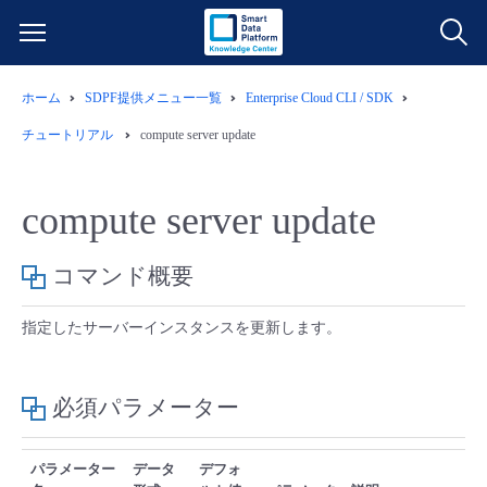
ホーム
SDPF提供メニュー一覧
Enterprise Cloud CLI / SDK
サービス一覧
チュートリアル
compute server update
データ利活用
よくある質問
compute server update
クラウド/サーバー
データ利活用
料金情報
コマンド概要
ネットワーク
クラウド/サーバー
料金シミュレーター
ご利用開始ガイド
指定したサーバーインスタンスを更新します。
■ 管理機能
IoT
ネットワーク
データ利活用
ユースケース
必須パラメーター
- 管理機能
- バックアップ
モニタリング/監査
IoT
クラウド/サーバー
故障/メンテナンス情報
パラメーター
データ
デフォ
- セキュリティ・監査
サポート
モニタリング/監査
ネットワーク
サービス稼働状況