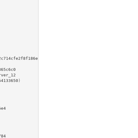
                 
|
                 
|
                 
|
                 
|
|
|
                 
|
|
                 
|
|
2c714cfe2f8f186e 
|
                 
|
865c6c0          
|
rver_12          
|
64133650
)
|
                 
|
|
|
|
6e4              
|
|
|
                 
|
                 
|
784              
|