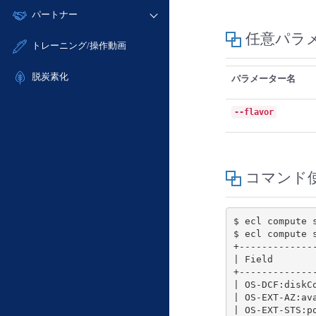
モニタリング/監査
故障/メンテナンス履歴
すべてのメニューを見る
パートナー
- IoT
- 初期設定・確認
サポート
メンテナンス予定
- マルチクラウド利用
任意パラ
- ユーザー機能の管理
販売パートナー向けプログラム
すべてのメニューを見る
トレーニング/操作動画
定期メンテナンス
- リモートワーク
- 登録情報の管理
協業パートナー
- ITインフラストラクチャー
脱炭素化
- APIリファレンス
パラメーター名
- その他
■ 基本構築ガイド
--flavor
- クラウド / サーバー
- Flexible InterConnect
- Flexible Remote Access
コマンド
- vUTM2
$ ecl compute 
$ ecl compute 
|
 Field       
|
 OS-DCF:diskC
|
 OS-EXT-AZ:av
|
 OS-EXT-STS:p