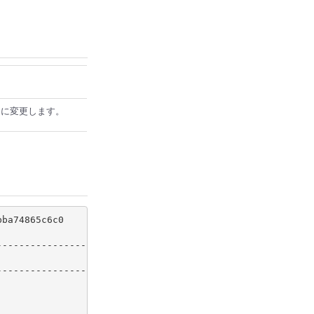
ーに変更します。
ba74865c6c0

                 
|
                 
|
                 
|
|