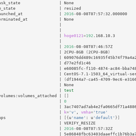
ask_state                
|
 None                         
m_state                  
|
 resized                      
aunched_at               
|
2016
-08-08T07:57:32.000000   
erminated_at             
|
 None                         
                         
|
                         
|
                         
|
hoge0121
=
192
.168.10.3        
                         
|
                         
|
2016
-08-08T07:46:57Z         
                         
|
 2CPU-8GB 
(
2CPU-8GB
)
                         
|
 609076dd489c16935f45b74f79a4a
|
 d77e2fd1c46                  
                         
|
 e60085fc-f110-4874-ac84-bba74
                         
|
 CentOS-7.1-1503_64_virtual-se
|
(
df1944a7-ca45-4709-9ec6-e316
                         
|
 None                         
                         
|
test
volumes:volumes_attached 
|
[]
                         
|
0
                         
|
 3ac7407ad7ab4e2fa0665df71a488
                         
|
k
=
'v'
, 
vmha
=
'true'
ups                      
|
[{
u
'name'
: u
'default'
}]
                         
|
 VERIFY_RESIZE                
                         
|
2016
-08-08T07:57:32Z         
                         
|
 5e86848fbc63403daaeffc1b76b3a