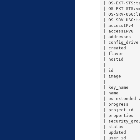
|
 OS-EXT-STS:t
|
 OS-EXT-STS:v
|
 OS-SRV-USG:l
|
 OS-SRV-USG:t
|
 accessIPv4  
|
 accessIPv6  
|
 addresses   
|
 config_drive
|
 created     
|
 flavor      
|
 hostId      
|
|
 id          
|
 image       
|
|
 key_name    
|
 name        
|
 os-extended-
|
 progress    
|
 project_id  
|
 properties  
|
 security_gro
|
 status      
|
 updated     
|
 user_id     