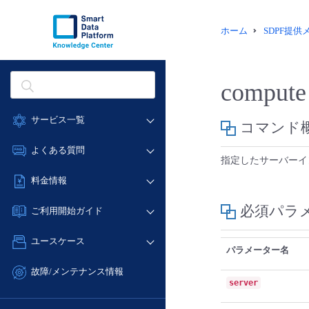
ホーム
SDPF提
compute 
サービス一覧
コマンド
データ利活用
よくある質問
指定したサーバーイ
クラウド/サーバー
データ利活用
料金情報
ネットワーク
クラウド/サーバー
料金シミュレーター
IoT
必須パラ
ご利用開始ガイド
ネットワーク
データ利活用
モニタリング/監査
■ 管理機能
IoT
ユースケース
クラウド/サーバー
サポート
パラメーター名
- 管理機能
モニタリング/監査
- バックアップ
ネットワーク
管理機能
故障/メンテナンス情報
サポート
server
- セキュリティ・監査
■ セットアップガイド
IoT
すべてのメニューを見る
サービス稼働状況
管理機能
- データと分析
- 新規お申し込み方法