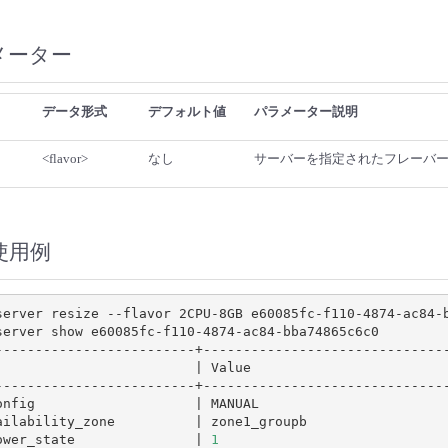
メーター
データ形式
デフォルト値
パラメーター説明
<flavor>
なし
サーバーを指定されたフレーバ
使用例
server resize --flavor 2CPU-8GB e60085fc-f110-4874-ac84-b
server show e60085fc-f110-4874-ac84-bba74865c6c0

                         
|
 Value                        
onfig                    
|
 MANUAL                       
ailability_zone          
|
 zone1_groupb                 
ower_state               
|
1