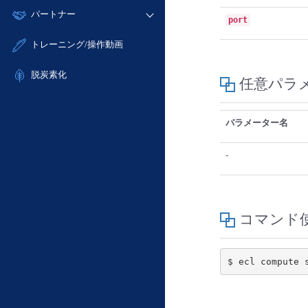
モニタリング/監査
故障/メンテナンス履歴
すべてのメニューを見る
パートナー
- IoT
- 初期設定・確認
port
サポート
メンテナンス予定
- マルチクラウド利用
- ユーザー機能の管理
販売パートナー向けプログラム
すべてのメニューを見る
トレーニング/操作動画
定期メンテナンス
- リモートワーク
- 登録情報の管理
協業パートナー
- ITインフラストラクチャー
脱炭素化
- APIリファレンス
任意パラ
- その他
■ 基本構築ガイド
パラメーター名
- クラウド / サーバー
- Flexible InterConnect
-
- Flexible Remote Access
- vUTM2
コマンド