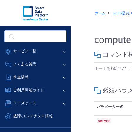
ホーム
SDPF提
compute 
サービス一覧
コマンド
データ利活用
よくある質問
ポートを指定して、
クラウド/サーバー
データ利活用
料金情報
ネットワーク
クラウド/サーバー
料金シミュレーター
IoT
必須パラ
ご利用開始ガイド
ネットワーク
データ利活用
モニタリング/監査
■ 管理機能
IoT
ユースケース
クラウド/サーバー
サポート
パラメーター名
- 管理機能
モニタリング/監査
- バックアップ
ネットワーク
管理機能
故障/メンテナンス情報
サポート
server
- セキュリティ・監査
■ セットアップガイド
IoT
すべてのメニューを見る
サービス稼働状況
管理機能
- データと分析
- 新規お申し込み方法