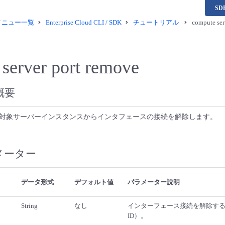
S
供メニュー一覧
Enterprise Cloud CLI / SDK
チュートリアル
compute ser
server port remove
概要
対象サーバーインスタンスからインタフェースの接続を解除します。
メーター
データ形式
デフォルト値
パラメーター説明
String
なし
インターフェース接続を解除す
ID）。