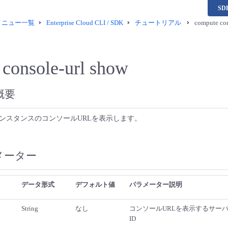
S
供メニュー一覧
Enterprise Cloud CLI / SDK
チュートリアル
compute con
console-url show
概要
ンスタンスのコンソールURLを表示します。
メーター
データ形式
デフォルト値
パラメーター説明
String
なし
コンソールURLを表示するサー
ID