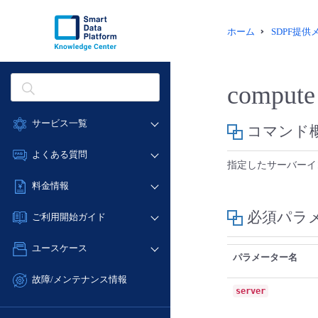
ホーム
SDPF提
compute 
サービス一覧
コマンド
データ利活用
よくある質問
指定したサーバーイ
クラウド/サーバー
データ利活用
料金情報
ネットワーク
クラウド/サーバー
料金シミュレーター
IoT
必須パラ
ご利用開始ガイド
ネットワーク
データ利活用
モニタリング/監査
■ 管理機能
IoT
ユースケース
クラウド/サーバー
サポート
パラメーター名
- 管理機能
モニタリング/監査
- バックアップ
ネットワーク
管理機能
故障/メンテナンス情報
サポート
server
- セキュリティ・監査
■ セットアップガイド
IoT
すべてのメニューを見る
サービス稼働状況
管理機能
- データと分析
- 新規お申し込み方法