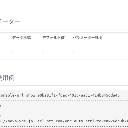
メーター
データ形式
デフォルト値
パラメーター説明
-
-
-
使用例
console-url show 90ba81f1-fdac-401c-aac1-414b045dda45

e                                                       
c                                                       
s://nova-vnc-jp1.ecl.ntt.com/vnc_auto.html?token
=
26dc3b7