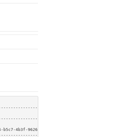
                              
|
                              
|
4-b5c7-4b3f-9626-46e926aedc0a 
|