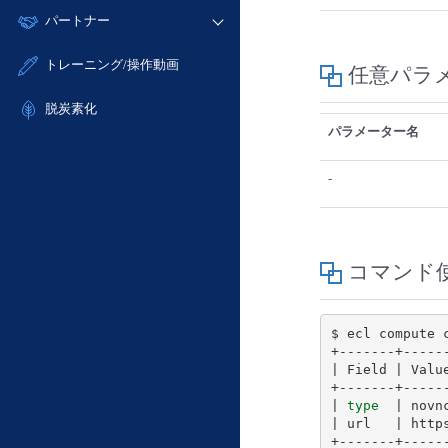
モニタリング/監査
故障/メンテナンス履歴
すべてのメニューを見る
パートナー
- IoT
- 初期設定・確認
サポート
メンテナンス予定
- マルチクラウド利用
- ユーザー機能の管理
販売パートナー向けプログラム
すべてのメニューを見る
トレーニング/操作動画
任意パラ
定期メンテナンス
- リモートワーク
- 登録情報の管理
協業パートナー
- ITインフラストラクチャー
脱炭素化
- APIリファレンス
パラメーター名
- その他
■ 基本構築ガイド
-
- クラウド / サーバー
- Flexible InterConnect
- Flexible Remote Access
- vUTM2
コマンド
$ ecl compute 
|
 Field 
|
 Valu
|
type
|
 novn
|
 url   
|
 http