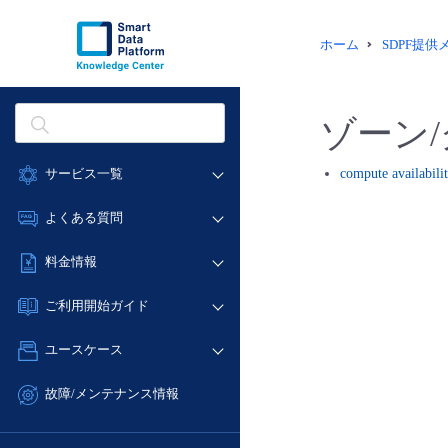
ホーム
SDPF提
ゾーン
サービス一覧
compute availabilit
データ利活用
よくある質問
クラウド/サーバー
データ利活用
料金情報
ネットワーク
クラウド/サーバー
料金シミュレーター
IoT
ご利用開始ガイド
ネットワーク
データ利活用
モニタリング/監査
■ 管理機能
IoT
ユースケース
クラウド/サーバー
サポート
- 管理機能
モニタリング/監査
- バックアップ
ネットワーク
管理機能
故障/メンテナンス情報
サポート
- セキュリティ・監査
■ セットアップガイド
IoT
すべてのメニューを見る
サービス稼働状況
管理機能
- データと分析
- 新規お申し込み方法