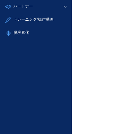
モニタリング/監査
故障/メンテナンス履歴
すべてのメニューを見る
パートナー
- IoT
- 初期設定・確認
サポート
メンテナンス予定
- マルチクラウド利用
- ユーザー機能の管理
販売パートナー向けプログラム
すべてのメニューを見る
トレーニング/操作動画
定期メンテナンス
- リモートワーク
- 登録情報の管理
協業パートナー
- ITインフラストラクチャー
脱炭素化
- APIリファレンス
- その他
■ 基本構築ガイド
- クラウド / サーバー
- Flexible InterConnect
- Flexible Remote Access
- vUTM2