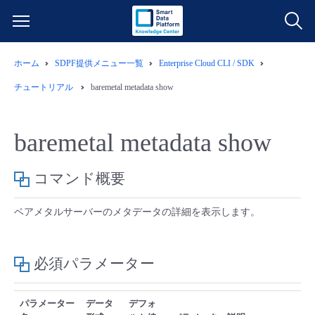
ホーム
SDPF提供メニュー一覧
Enterprise Cloud CLI / SDK
サービス一覧
チュートリアル
baremetal metadata show
データ利活用
よくある質問
baremetal metadata show
クラウド/サーバー
データ利活用
料金情報
コマンド概要
ネットワーク
クラウド/サーバー
料金シミュレーター
ご利用開始ガイド
ベアメタルサーバーのメタデータの詳細を表示します。
■ 管理機能
IoT
ネットワーク
データ利活用
ユースケース
必須パラメーター
- 管理機能
- バックアップ
モニタリング/監査
IoT
クラウド/サーバー
故障/メンテナンス情報
パラメーター
データ
デフォ
- セキュリティ・監査
サポート
モニタリング/監査
ネットワーク
サービス稼働状況