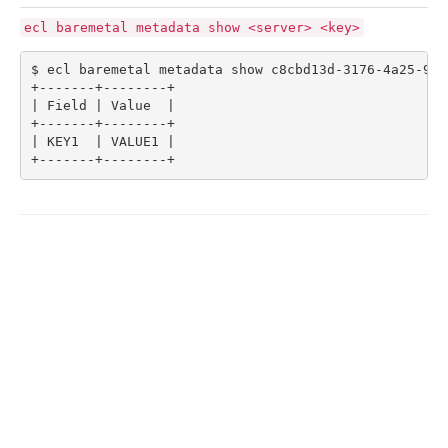
- Flexible InterConnect
ecl
baremetal
metadata
show
<server>
<key>
$ ecl baremetal metadata show c8cbd13d-3176-4a25-997
- Flexible Remote Access
|
 Field 
|
 Value  
|
- vUTM2
|
 KEY1  
|
 VALUE1 
|