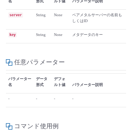
名
形式
ルト値
パラメーター説明
■ セットアップガイド
パートナー
- データと分析
String
None
ベアメタルサーバーの名前も
server
管理機能
サポート
IoT
故障/メンテナンス履歴
- 新規お申し込み方法
しくはID
販売パートナー向けプログラム
トレーニング/操作動画
- IoT
すべてのメニューを見る
管理機能
モニタリング/監査
メンテナンス予定
String
None
メタデータのキー
key
- 初期設定・確認
協業パートナー
脱炭素化
- マルチクラウド利用
すべてのメニューを見る
サポート
定期メンテナンス
- ユーザー機能の管理
任意パラメーター
- リモートワーク
すべてのメニューを見る
- 登録情報の管理
パラメーター
データ
デフォ
- ITインフラストラクチャー
名
形式
ルト値
パラメーター説明
- APIリファレンス
- その他
-
-
-
-
■ 基本構築ガイド
- クラウド / サーバー
コマンド使用例